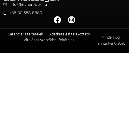
info@kitchen-box.hu
+36 30 558 8889
Garanciális feltételek
Adatkezelési tájékoztató
Minden jog
Általános szerződési feltételek
fenntartva © 2026