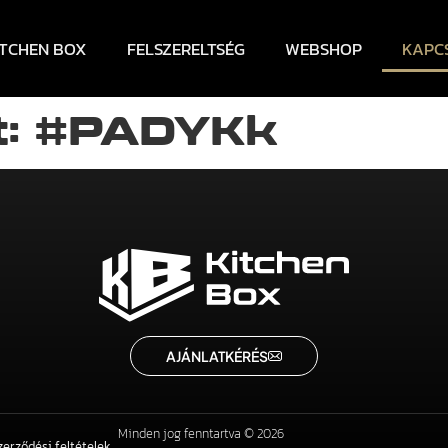
ITCHEN BOX
FELSZERELTSÉG
WEBSHOP
KAPC
: #PADYKk
AJÁNLATKÉRÉS
Minden jog fenntartva © 2026
zerződési feltételek