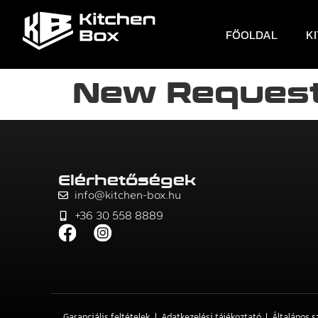
FŐOLDAL
K
New Request
Elérhetőségek
info@kitchen-box.hu
+36 30 558 8889
Garanciális feltételek
Adatkezelési tájékoztató
Általános s