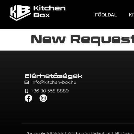
FŐOLDAL
K
New Request
Elérhetőségek
info@kitchen-box.hu
+36 30 558 8889
Garanciális feltételek
Adatkezelési tájékoztató
Általános s