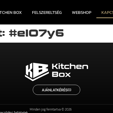
ITCHEN BOX
FELSZERELTSÉG
WEBSHOP
KAPC
: #eIO7y6
AJÁNLATKÉRÉS
Minden jog fenntartva © 2026
zerződési feltételek