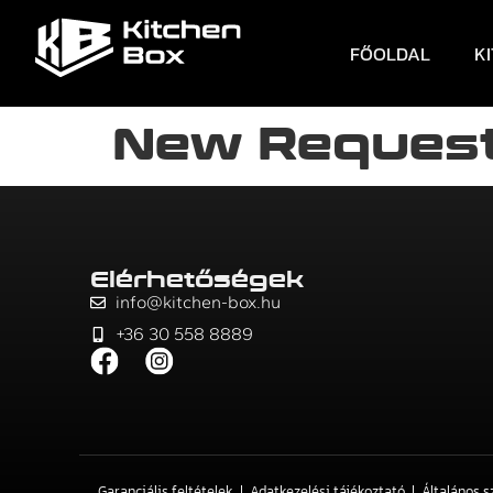
FŐOLDAL
K
New Request
Elérhetőségek
info@kitchen-box.hu
+36 30 558 8889
Garanciális feltételek
Adatkezelési tájékoztató
Általános s