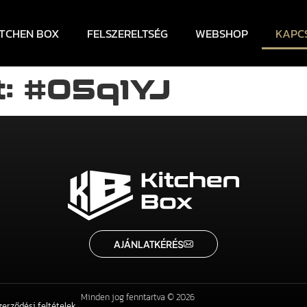
ITCHEN BOX
FELSZERELTSÉG
WEBSHOP
KAPC
: #05q1YJ
AJÁNLATKÉRÉS
Minden jog fenntartva © 2026
zerződési feltételek