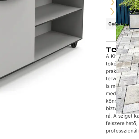
Mélység
Gyártó
Termékl
A Kitchen Box
tökéletes ele
praktikumot és
tervezett, idő
is megbízható
medence mellé
könnyedén mo
biztosítják a 
rá. A sziget 
felszerelhető,
professzionáli