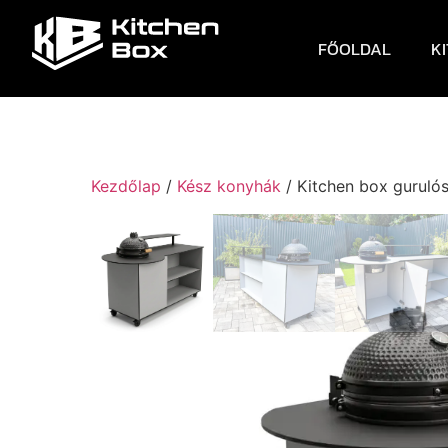
FŐOLDAL
K
Kezdőlap
/
Kész konyhák
/ Kitchen box gurulós