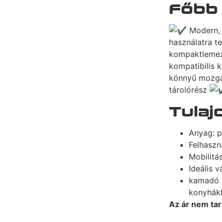
Főbb
Modern,
használatra t
kompaktleme
kompatibilis k
könnyű mozg
tárolórész
Tula
Anyag: 
Felhaszná
Mobilitá
Ideális v
kamadó g
konyhákh
Az ár nem tar