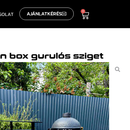
0
AJÁNLATKÉRÉS
SOLAT
en box gurulós sziget
00
Ft
KOSÁRBA TESZEM
információk
K:
TULAJDONSÁGOK:
g: 900 mm
-
ég: 1650 mm
-