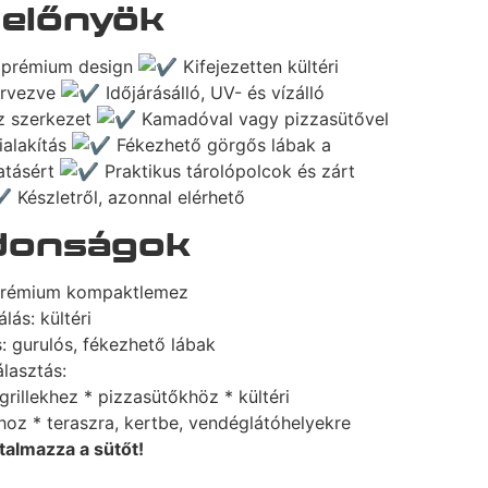
 előnyök
 prémium design
Kifejezetten kültéri
ervezve
Időjárásálló, UV- és vízálló
z szerkezet
Kamadóval vagy pizzasütővel
ialakítás
Fékezhető görgős lábak a
atásért
Praktikus tárolópolcok és zárt
Készletről, azonnal elérhető
jdonságok
prémium kompaktlemez
lás: kültéri
s: gurulós, fékezhető lábak
álasztás:
rillekhez * pizzasütőkhöz * kültéri
oz * teraszra, kertbe, vendéglátóhelyekre
talmazza a sütőt!