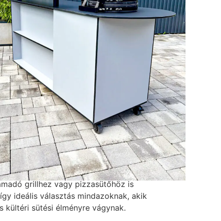
: 600 mm
-
Kitchen Box
eírás
 Gurulós Sziget a modern kültéri konyhák
me, amely ötvözi a prémium megjelenést, a
 a mobilitást. Kifejezetten kültéri használatra
járásálló anyagokból készül, így hosszú távon
 megoldást nyújt teraszra, kertbe vagy
. A gurulós kivitelnek köszönhetően
zgatható, a fékezhető görgők pedig
stabil használatot ott, ahol éppen szükség van
kamadó grillhez vagy pizzasütőhöz is
 így ideális választás mindazoknak, akik
s kültéri sütési élményre vágynak.