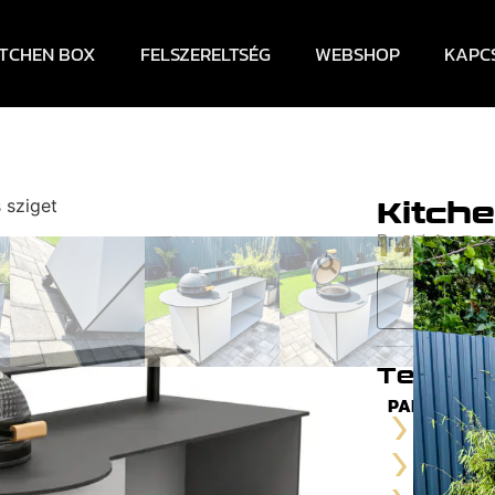
ITCHEN BOX
FELSZERELTSÉG
WEBSHOP
KAPC
Kitch
 sziget
1 490 0
Bruttó ár:
Termék 
PARAMÉTERE
Magassá
Széless